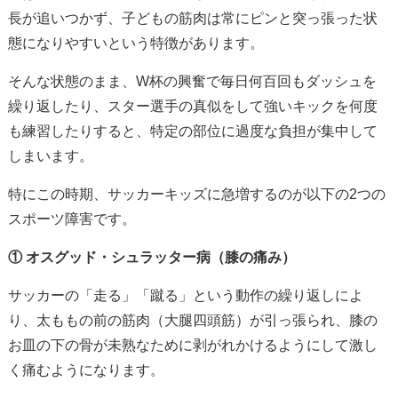
長が追いつかず、子どもの筋肉は常にピンと突っ張った状
態になりやすいという特徴があります。
そんな状態のまま、W杯の興奮で毎日何百回もダッシュを
繰り返したり、スター選手の真似をして強いキックを何度
も練習したりすると、特定の部位に過度な負担が集中して
しまいます。
特にこの時期、サッカーキッズに急増するのが以下の2つの
スポーツ障害です。
① オスグッド・シュラッター病（膝の痛み）
サッカーの「走る」「蹴る」という動作の繰り返しによ
り、太ももの前の筋肉（大腿四頭筋）が引っ張られ、膝の
お皿の下の骨が未熟なために剥がれかけるようにして激し
く痛むようになります。