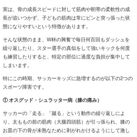
実は、骨の成長スピードに対して筋肉や靭帯の柔軟性の成
長が追いつかず、子どもの筋肉は常にピンと突っ張った状
態になりやすいという特徴があります。
そんな状態のまま、W杯の興奮で毎日何百回もダッシュを
繰り返したり、スター選手の真似をして強いキックを何度
も練習したりすると、特定の部位に過度な負担が集中して
しまいます。
特にこの時期、サッカーキッズに急増するのが以下の2つの
スポーツ障害です。
① オスグッド・シュラッター病（膝の痛み）
サッカーの「走る」「蹴る」という動作の繰り返しによ
り、太ももの前の筋肉（大腿四頭筋）が引っ張られ、膝の
お皿の下の骨が未熟なために剥がれかけるようにして激し